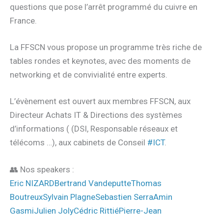
questions que pose l’arrêt programmé du cuivre en
France.
La FFSCN vous propose un programme très riche de
tables rondes et keynotes, avec des moments de
networking et de convivialité entre experts.
L’évènement est ouvert aux membres FFSCN, aux
Directeur Achats IT & Directions des systèmes
d’informations ( (DSI, Responsable réseaux et
télécoms …), aux cabinets de Conseil
#ICT
.
👥 Nos speakers :
Eric NIZARD
Bertrand Vandeputte
Thomas
Boutreux
Sylvain Plagne
Sebastien Serra
Amin
Gasmi
Julien Joly
Cédric Rittié
Pierre-Jean