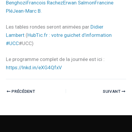
Benghozi
Francois Rachez
Erwan Salmon
Francine
Plé
Jean-Marc B.
Les tables rondes seront animées par
Didier
Lambert
(
HubTic.fr : votre guichet d’information
#UCC
#UCC)
Le programme complet de la journée est ici :
https://lnkd.in/eXG4QfxV
PRÉCÉDENT
SUIVANT