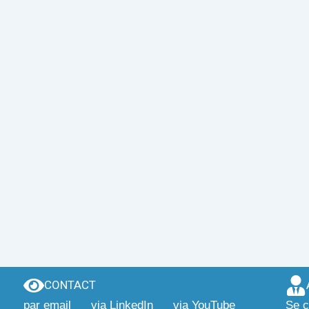
CONTACT
par email
via LinkedIn
via YouTube
Se c