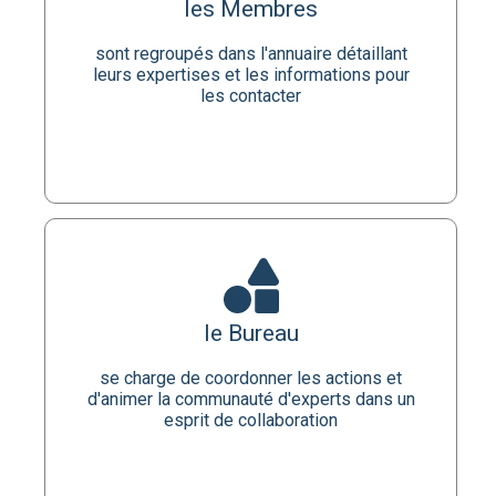
sont regroupés dans l'annuaire détaillant
les Membres
leurs expertises et les informations pour
les contacter
sont regroupés dans l'annuaire détaillant
leurs expertises et les informations pour
les contacter
découvrir
le Bureau
se charge de coordonner les actions et
le Bureau
d'animer la communauté d'experts dans un
esprit de collaboration
se charge de coordonner les actions et
d'animer la communauté d'experts dans un
esprit de collaboration
en savoir plus