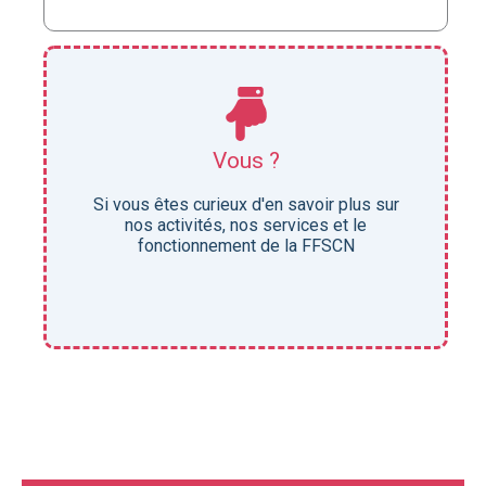
Devenez Membre !
Les autres membres de la fédération
Vous ?
seront heureux de répondre à vos
questions et de vous accueillir au sein du
Si vous êtes curieux d'en savoir plus sur
groupe.
nos activités, nos services et le
fonctionnement de la FFSCN
prendre contact