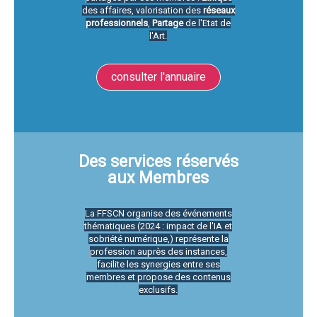
des affaires, valorisation des
réseaux
professionnels
,
Partage
de l'Etat de
l'Art.
consulter l'annuaire
Des services réservés
aux Membres
La FFSCN organise des événements
thématiques (2024 : impact de l'IA et
sobriété numérique,) représente la
profession auprès des instances,
facilite les synergies entre ses
membres et propose des contenus
exclusifs.